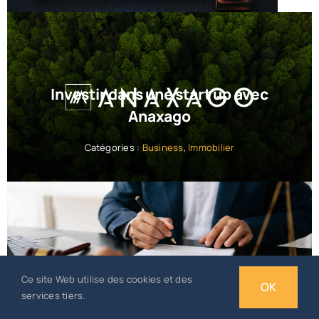
Investir dans une start up avec
Anaxago
Catégories :
Business
,
Immobilier
Fraude fiscale en entreprise :
Ce site Web utilise des cookies et des
prévention et conséquences
OK
services tiers.
Catégories :
Business